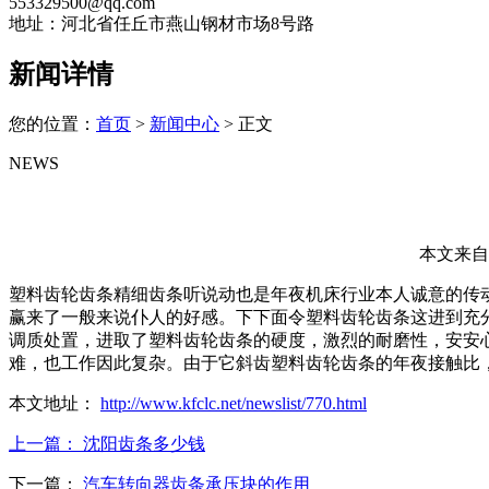
553329500@qq.com
地址：河北省任丘市燕山钢材市场8号路
新闻详情
您的位置：
首页
>
新闻中心
> 正文
NEWS
本文来自于
塑料齿轮齿条精细齿条听说动也是年夜机床行业本人诚意的传
赢来了一般来说仆人的好感。下下面令塑料齿轮齿条这进到充
调质处置，进取了塑料齿轮齿条的硬度，激烈的耐磨性，安安
难，也工作因此复杂。由于它斜齿塑料齿轮齿条的年夜接触比
本文地址：
http://www.kfclc.net/newslist/770.html
上一篇：
沈阳齿条多少钱
下一篇：
汽车转向器齿条承压块的作用