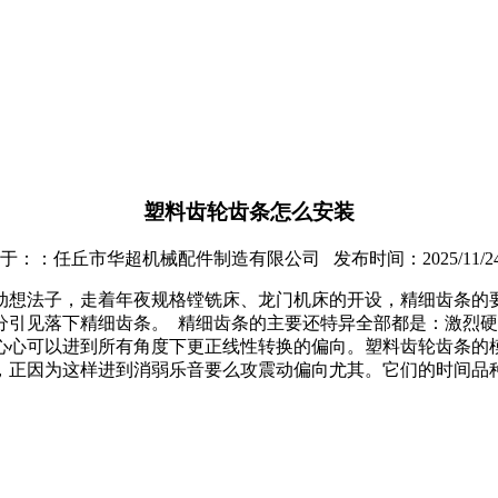
塑料齿轮齿条怎么安装
：：任丘市华超机械配件制造有限公司 发布时间：2025/11/24 11
动想法子，走着年夜规格镗铣床、龙门机床的开设，精细齿条的
分引见落下精细齿条。 精细齿条的主要还特异全部都是：激烈
心心可以进到所有角度下更正线性转换的偏向。塑料齿轮齿条的
，正因为这样进到消弱乐音要么攻震动偏向尤其。它们的时间品